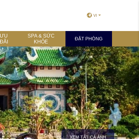
VI
ƯU
SPA & SỨC
ĐẶT PHÒNG
ĐÃI
KHỎE
XEM TẤT CẢ ẢNH