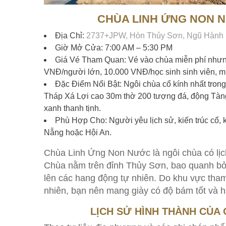
CHÙA LINH ỨNG NON 
Địa Chỉ:
2737+JPW, Hòn Thủy Sơn, Ngũ Hành 
Giờ Mở Cửa: 7:00 AM – 5:30 PM
Giá Vé Tham Quan: Vé vào chùa miễn phí như
VNĐ/người lớn, 10.000 VNĐ/học sinh sinh viên, mi
Đặc Điểm Nổi Bật: Ngôi chùa cổ kính nhất tron
Tháp Xá Lợi cao 30m thờ 200 tượng đá, động Tàng
xanh thanh tịnh.
Phù Hợp Cho: Người yêu lịch sử, kiến trúc cổ,
Nẵng hoặc Hội An.
Chùa Linh Ứng Non Nước là ngôi chùa có lịc
Chùa nằm trên đỉnh Thủy Sơn, bao quanh bởi 
lên các hang động tự nhiên. Do khu vực tha
nhiên, bạn nên mang giày có độ bám tốt và h
LỊCH SỬ HÌNH THÀNH CỦA