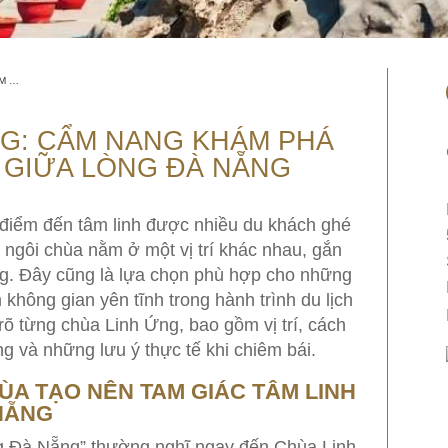
ÁM …
NG: CẨM NANG KHÁM PHÁ
H GIỮA LÒNG ĐÀ NẴNG
điểm đến tâm linh được nhiều du khách ghé
 ngôi chùa nằm ở một vị trí khác nhau, gắn
ng. Đây cũng là lựa chọn phù hợp cho những
không gian yên tĩnh trong hành trình du lịch
rõ từng chùa Linh Ứng, bao gồm vị trí, cách
g và những lưu ý thực tế khi chiêm bái.
HÙA TẠO NÊN TAM GIÁC TÂM LINH
NẴNG
g Đà Nẵng” thường nghĩ ngay đến Chùa Linh