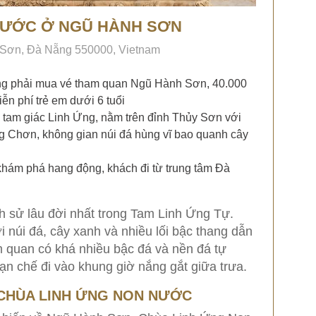
NƯỚC Ở NGŨ HÀNH SƠN
Sơn, Đà Nẵng 550000, Vietnam
ng phải mua vé tham quan Ngũ Hành Sơn, 40.000
ễn phí trẻ em dưới 6 tuổi
g tam giác Linh Ứng, nằm trên đỉnh Thủy Sơn với
 Chơn, không gian núi đá hùng vĩ bao quanh cây
 khám phá hang động, khách đi từ trung tâm Đà
h sử lâu đời nhất trong Tam Linh Ứng Tự.
núi đá, cây xanh và nhiều lối bậc thang dẫn
m quan có khá nhiều bậc đá và nền đá tự
ạn chế đi vào khung giờ nắng gắt giữa trưa.
 CHÙA LINH ỨNG NON NƯỚC