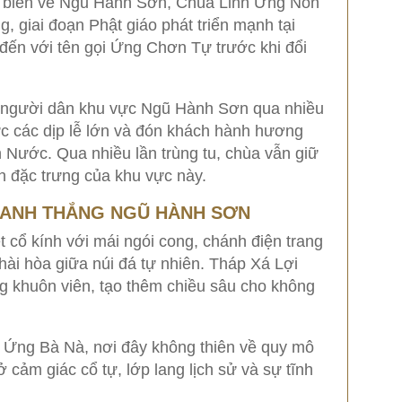
hổ biến về Ngũ Hành Sơn, Chùa Linh Ứng Non
 giai đoạn Phật giáo phát triển mạnh tại
đến với tên gọi Ứng Chơn Tự trước khi đổi
ủa người dân khu vực Ngũ Hành Sơn qua nhiều
hức các dịp lễ lớn và đón khách hành hương
 Nước. Qua nhiều lần trùng tu, chùa vẫn giữ
h đặc trưng của khu vực này.
 DANH THẮNG NGŨ HÀNH SƠN
cổ kính với mái ngói cong, chánh điện trang
ài hòa giữa núi đá tự nhiên. Tháp Xá Lợi
ng khuôn viên, tạo thêm chiều sâu cho không
 Ứng Bà Nà, nơi đây không thiên về quy mô
 cảm giác cổ tự, lớp lang lịch sử và sự tĩnh