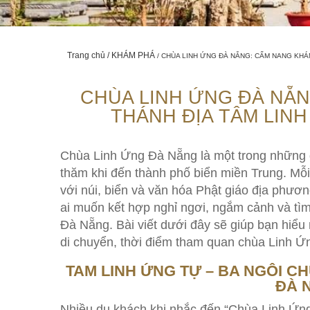
Trang chủ
KHÁM PHÁ
CHÙA LINH ỨNG ĐÀ NẴNG: CẨM NANG KH
CHÙA LINH ỨNG ĐÀ NẴ
THÁNH ĐỊA TÂM LIN
Chùa Linh Ứng Đà Nẵng là một trong những 
thăm khi đến thành phố biển miền Trung. Mỗi
với núi, biển và văn hóa Phật giáo địa phươ
ai muốn kết hợp nghỉ ngơi, ngắm cảnh và tìm 
Đà Nẵng. Bài viết dưới đây sẽ giúp bạn hiểu 
di chuyển, thời điểm tham quan chùa Linh Ứn
TAM LINH ỨNG TỰ – BA NGÔI C
ĐÀ 
Nhiều du khách khi nhắc đến “Chùa Linh Ứn