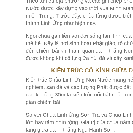
Theo tư liệu địa phương và các ghi chép p
Nước được xây dựng vào thời vua Minh Mạng,
miền Trung. Trước đây, chùa từng được biết 
thành Linh Ứng như hiện nay.
Ngôi chùa gắn liền với đời sống tâm linh c
thế hệ. Đây là nơi sinh hoạt Phật giáo, tổ c
đến chiêm bái khi tham quan danh thắng Non
được không khí cổ tự giữa núi đá và cây xan
KIẾN TRÚC CỔ KÍNH GIỮA
Kiến trúc Chùa Linh Ứng Non Nước mang nét 
nghiêm, sân đá và các tượng Phật được đặt h
cao khoảng 30m là kiến trúc nổi bật nhất tro
gian chiêm bái.
So với Chùa Linh Ứng Sơn Trà và Chùa Linh
lớn hay tầm nhìn rộng. Giá trị của chùa nằm ở
lặng giữa danh thắng Ngũ Hành Sơn.