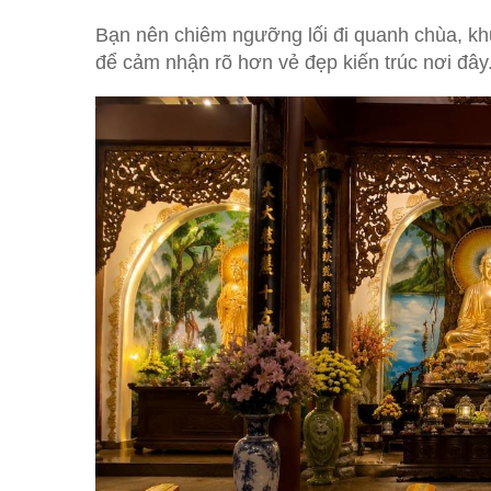
Bạn nên chiêm ngưỡng lối đi quanh chùa, kh
để cảm nhận rõ hơn vẻ đẹp kiến trúc nơi đây