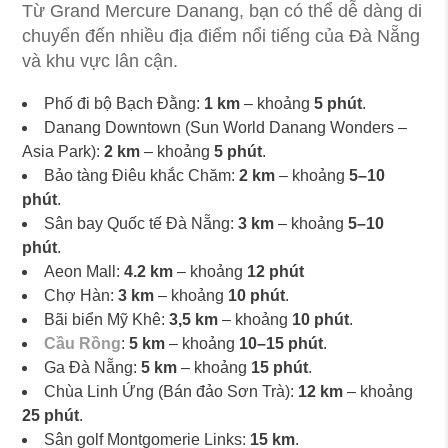
Từ Grand Mercure Danang, bạn có thể dễ dàng di
chuyển đến nhiều địa điểm nổi tiếng của Đà Nẵng
và khu vực lân cận.
Phố đi bộ Bạch Đằng:
1 km
– khoảng
5 phút
.
Danang Downtown (Sun World Danang Wonders –
Asia Park):
2 km
– khoảng
5 phút
.
Bảo tàng Điêu khắc Chăm:
2 km
– khoảng
5–10
phút
.
Sân bay Quốc tế Đà Nẵng:
3 km
– khoảng
5–10
phút
.
Aeon Mall:
4.2 km
– khoảng
12 phút
Chợ Hàn:
3 km
– khoảng
10 phút
.
Bãi biển Mỹ Khê:
3,5 km
– khoảng
10 phút
.
Cầu Rồng
:
5 km
– khoảng
10–15 phút
.
Ga Đà Nẵng:
5 km
– khoảng
15 phút
.
Chùa Linh Ứng (Bán đảo Sơn Trà):
12 km
– khoảng
25 phút
.
Sân golf Montgomerie Links:
15 km
.