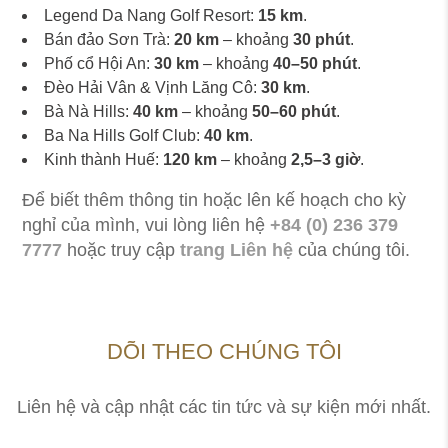
Legend Da Nang Golf Resort:
15 km
.
Bán đảo Sơn Trà:
20 km
– khoảng
30 phút
.
Phố cổ Hội An:
30 km
– khoảng
40–50 phút
.
Đèo Hải Vân & Vịnh Lăng Cô:
30 km
.
Bà Nà Hills:
40 km
– khoảng
50–60 phút
.
Ba Na Hills Golf Club:
40 km
.
Kinh thành Huế:
120 km
– khoảng
2,5–3 giờ
.
Để biết thêm thông tin hoặc lên kế hoạch cho kỳ
nghỉ của mình, vui lòng liên hệ
+84 (0) 236 379
7777
hoặc truy cập
trang Liên hệ
của chúng tôi.
DÕI THEO CHÚNG TÔI
Liên hệ và cập nhật các tin tức và sự kiện mới nhất.