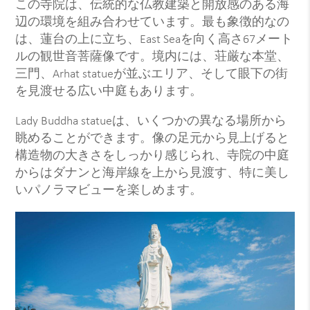
この寺院は、伝統的な仏教建築と開放感のある海
辺の環境を組み合わせています。最も象徴的なの
は、蓮台の上に立ち、East Seaを向く高さ67メート
ルの観世音菩薩像です。境内には、荘厳な本堂、
三門、Arhat statueが並ぶエリア、そして眼下の街
を見渡せる広い中庭もあります。
Lady Buddha statueは、いくつかの異なる場所から
眺めることができます。像の足元から見上げると
構造物の大きさをしっかり感じられ、寺院の中庭
からはダナンと海岸線を上から見渡す、特に美し
いパノラマビューを楽しめます。