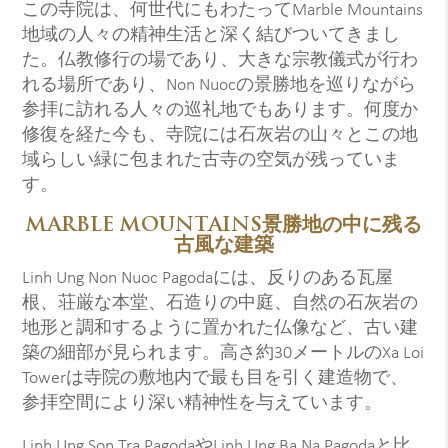
この寺院は、何世代にもわたってMarble Mountains
地域の人々の精神生活と深く結びついてきまし
た。仏教修行の場であり、大きな宗教儀式が行わ
れる場所であり、Non Nuocの景勝地を巡りながら
参拝に訪れる人々の巡礼地でもあります。何度か
修復を経た今も、寺院には石灰岩の山々とこの地
域らしい緑に包まれた古寺の空気が残っていま
す。
MARBLE MOUNTAINS景勝地の中に残る
古風な建築
Linh Ung Non Nuoc Pagodaには、反りのある瓦屋
根、荘厳な本堂、石造りの中庭、自然の石灰岩の
地形と調和するように置かれた仏像など、古い建
築の細部が見られます。高さ約30メートルのXa Loi
Towerは寺院の敷地内で最も目を引く建造物で、
参拝空間により深い精神性を与えています。
Linh Ung Son Tra PagodaやLinh Ung Ba Na Pagodaと比