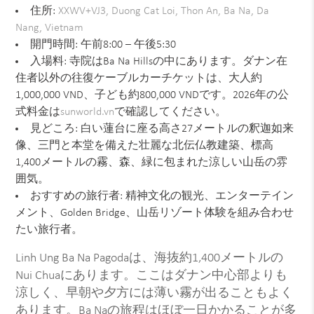
住所:
XXWV+VJ3, Duong Cat Loi, Thon An, Ba Na, Da
Nang, Vietnam
開門時間: 午前8:00 – 午後5:30
入場料: 寺院はBa Na Hillsの中にあります。ダナン在
住者以外の往復ケーブルカーチケットは、大人約
1,000,000 VND、子ども約800,000 VNDです。2026年の公
式料金は
sunworld.vn
で確認してください。
見どころ: 白い蓮台に座る高さ27メートルの釈迦如来
像、三門と本堂を備えた壮麗な北伝仏教建築、標高
1,400メートルの霧、森、緑に包まれた涼しい山岳の雰
囲気。
おすすめの旅行者: 精神文化の観光、エンターテイン
メント、Golden Bridge、山岳リゾート体験を組み合わせ
たい旅行者。
Linh Ung Ba Na Pagodaは、海抜約1,400メートルの
Nui Chuaにあります。ここはダナン中心部よりも
涼しく、早朝や夕方には薄い霧が出ることもよく
あります。Ba Naの旅程はほぼ一日かかることが多