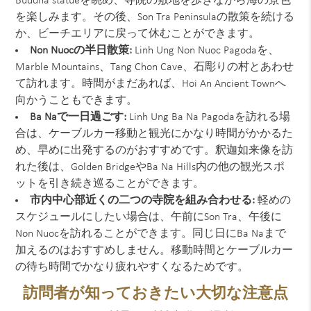
Buddha statueを眺め、寺院の敷地を歩きながら海の景色
を楽しみます。その後、Son Tra Peninsulaの散策を続ける
か、ビーチエリアに戻って休むことができます。
Non Nuocの半日散策:
Linh Ung Non Nuoc Pagodaを、
Marble Mountains、Tang Chon Cave、石彫りの村とあわせ
て訪れます。時間がまだあれば、Hoi An Ancient Townへ
向かうこともできます。
Ba Naで一日過ごす:
Linh Ung Ba Na Pagodaを訪れる場
合は、ケーブルカー移動と観光にかなり時間がかかるた
め、早めに出発するのがおすすめです。釈迦如来像を訪
れた後は、Golden BridgeやBa Na Hills内の他の観光スポ
ットを引き続き巡ることができます。
市内中心部近くの二つの寺院を組み合わせる:
軽めの
スケジュールにしたい場合は、午前にSon Tra、午後に
Non Nuocを訪れることができます。同じ日にBa Naまで
加えるのはおすすめしません。移動時間とケーブルカー
の待ち時間でかなり疲れやすくなるためです。
訪問者が知っておきたい大切な注意点