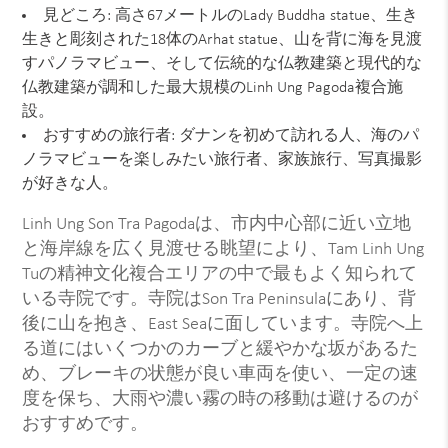
見どころ: 高さ67メートルのLady Buddha statue、生き
生きと彫刻された18体のArhat statue、山を背に海を見渡
すパノラマビュー、そして伝統的な仏教建築と現代的な
仏教建築が調和した最大規模のLinh Ung Pagoda複合施
設。
おすすめの旅行者: ダナンを初めて訪れる人、海のパ
ノラマビューを楽しみたい旅行者、家族旅行、写真撮影
が好きな人。
Linh Ung Son Tra Pagodaは、市内中心部に近い立地
と海岸線を広く見渡せる眺望により、Tam Linh Ung
Tuの精神文化複合エリアの中で最もよく知られて
いる寺院です。寺院はSon Tra Peninsulaにあり、背
後に山を抱き、East Seaに面しています。寺院へ上
る道にはいくつかのカーブと緩やかな坂があるた
め、ブレーキの状態が良い車両を使い、一定の速
度を保ち、大雨や濃い霧の時の移動は避けるのが
おすすめです。