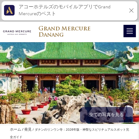
アコーホテルズのモバイルアプリでGrand
Mercureのベスト
Grand Mercure
Danang
全ての写真を見る
ホーム
発見
ダナンのリンウン寺：2026年版・神聖なスピリチュアルスポット完
全ガイド