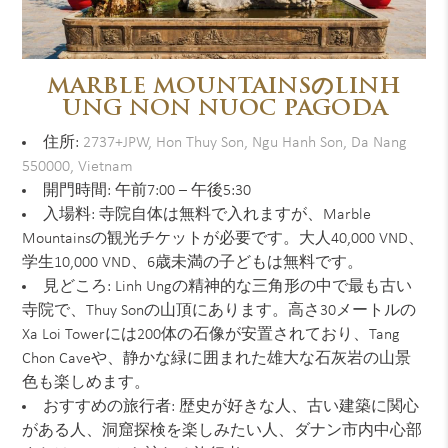
MARBLE MOUNTAINSのLINH
UNG NON NUOC PAGODA
住所:
2737+JPW, Hon Thuy Son, Ngu Hanh Son, Da Nang
550000, Vietnam
開門時間: 午前7:00 – 午後5:30
入場料: 寺院自体は無料で入れますが、Marble
Mountainsの観光チケットが必要です。大人40,000 VND、
学生10,000 VND、6歳未満の子どもは無料です。
見どころ: Linh Ungの精神的な三角形の中で最も古い
寺院で、Thuy Sonの山頂にあります。高さ30メートルの
Xa Loi Towerには200体の石像が安置されており、Tang
Chon Caveや、静かな緑に囲まれた雄大な石灰岩の山景
色も楽しめます。
おすすめの旅行者: 歴史が好きな人、古い建築に関心
がある人、洞窟探検を楽しみたい人、ダナン市内中心部