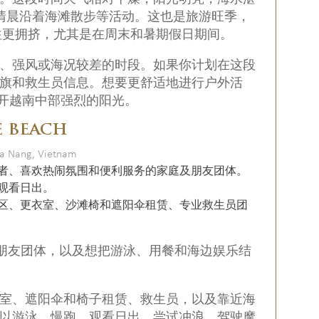
在清晨沿着海滩散步等活动。这也是旅游旺季，
ch等海滩往往更拥挤，尤其是在周末和暑期假日期间。
雨、强风或海况较差的时段。如果你计划在这段
旗和救生员信息。想要更舒适地进行户外活
避开越南中部强烈的阳光。
E BEACH
Da Nang, Vietnam
者、喜欢热闹氛围和便利服务的家庭及朋友团体。
观看日出。
区、更衣室、沙滩椅和遮阳伞租赁、专业救生员团
朋友团体，以及想把游泳、用餐和海边娱乐结
室、遮阳伞和椅子租赁、救生员，以及靠近海
以游泳、慢跑、观看日出、尝试冲浪、驾驶摩