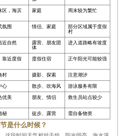
泳区，海滨
家庭
周末较为繁忙
式氛围
情侣、家庭
部分区域属于度假
村
贴近自然
露营、朋友团
进入道路略有坡度
体
，靠近度假
度假住宿
正午阳光可能较强
渔村
摄影、探索
注意潮汐
中心
散步、吹海风
游泳服务有限
色优美
朋友、情侣
救生员站点较少
隐秘
徒步、露营
需自备物资
季节是什么时候？
月。这段时间天气相对干燥，阳光明亮，海水湛