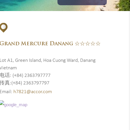
Grand Mercure Danang ☆☆☆☆☆
Lot A1, Green Island, Hoa Cuong Ward, Danang
Vietnam
电话: (+84) 2363797777
传真:(+84) 2363797797
Email:
h7821@accor.com