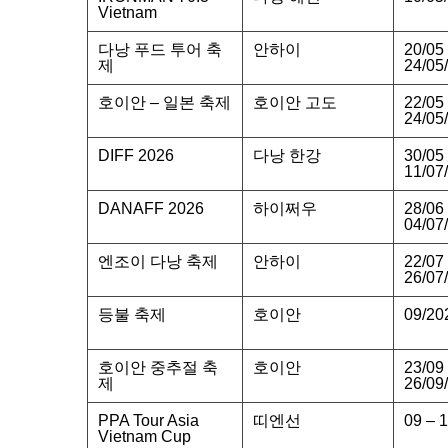
Vietnam
다낭 푸드 투어 축
안하이
20/05
제
24/05
호이안 – 일본 축제
호이안 고도
22/05
24/05
DIFF 2026
다낭 한강
30/05
11/07
DANAFF 2026
하이쩌우
28/06
04/07
엔조이 다낭 축제
안하이
22/07
26/07
등불 축제
호이안
09/20
호이안 중추절 축
호이안
23/09
제
26/09
PPA Tour Asia
띠엔선
09 – 
Vietnam Cup