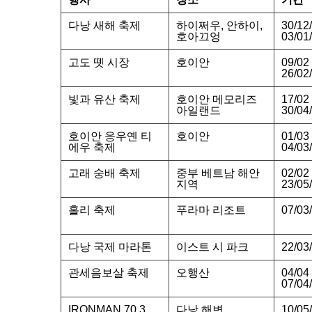
다낭 새해 축제
하이쩌우, 안하이,
30/12
호아끄엉
03/01
고도 뗏 시장
호이안
09/02
26/02
빛과 유산 축제
호이안 메모리즈
17/02
아일랜드
30/04
호이안 응우옌 티
호이안
01/03
에우 축제
04/03
고래 숭배 축제
중부 베트남 해안
02/02
지역
23/05
홀리 축제
푸라마 리조트
07/03
다낭 국제 마라톤
이스트 시 파크
22/03
관세음보살 축제
오행산
04/04
07/04
IRONMAN 70.3
다낭 해변
10/05