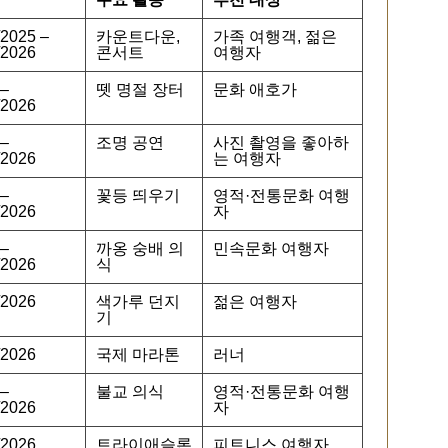
/2025 –
카운트다운,
가족 여행객, 젊은
/2026
콘서트
여행자
 –
뗏 명절 장터
문화 애호가
/2026
 –
조명 공연
사진 촬영을 좋아하
/2026
는 여행자
 –
꽃등 띄우기
영적·전통문화 여행
/2026
자
 –
까옹 숭배 의
민속문화 여행자
/2026
식
/2026
색가루 던지
젊은 여행자
기
/2026
국제 마라톤
러너
 –
불교 의식
영적·전통문화 여행
/2026
자
/2026
트라이애슬론
피트니스 여행자