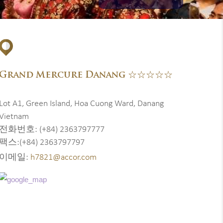
Grand Mercure Danang ☆☆☆☆☆
Lot A1, Green Island, Hoa Cuong Ward, Danang
Vietnam
전화번호: (+84) 2363797777
팩스:(+84) 2363797797
이메일:
h7821@accor.com