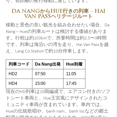
り、長距離の夜行移動に適しています。
DA NANGからHUE行きの列車 – HAI
VAN PASSヘリテージルート
移動と景色の良い観光を組み合わせたい場合、Da
Nang – Hueの列車ルートは検討する価値がありま
す。行程は約103kmで、所要時間は約2.5〜3時間
です。列車は海沿いの湾を走り、Hai Van Passを越
え、Lang Co Stationで約10分停車します。
列車コード
Da Nang出発
Hue到着
HD2
07:50
11:05
HD4
15:00
17:45
現在のHD列車は10両編成で、エアコン付きのソフ
トシート車両と、Hue王宮風にデザインされたコ
ミュニティ車両が含まれています。車内では、
Hueの伝統歌唱や、banh nam、banh locなどの郷土