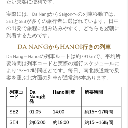
たい乗客に便利です。
実際には、Da NangからSaigonへの列車移動では、
SE1とSE3が多くの旅行者に選ばれています。日中
の出発で旅程に組み込みやすく、どちらも翌朝に
到着するためです。
DA NANGからHANOI行きの列車
Da Nang – Hanoiの列車ルートは約791kmで、平均所
要時間は列車コードと実際の運行スケジュールに
より15〜17時間ほどです。毎日、南北鉄道線で乗
客を運ぶ北方面の列車が通常約6本あります。
列車コ
Da
Hanoi到着
所要時間
ード
Nang出
発
SE2
01:05
14:00
約15〜17時間
SE4
約05:00
約19:00
約15〜16時間