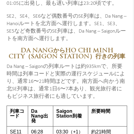
01:05に出発し、最も遅い列車は23:20頃です。
SE2、SE4、SE6など偶数番号のSE列車は、Da Nang –
Hanoiルートを北方面へ運行します。SE1、SE3、
SE5など奇数番号のSE列車は、Da Nang – Saigonルー
トを南方面へ運行します。
DA NANGからHO CHI MINH
CITY（SAIGON STATION）行きの列車
Da Nang – Saigonの列車ルートは約935kmで、所要
時間は列車コードと実際の運行スケジュールによ
り、通常16〜21時間ほどです。南方面へ向かう南
北SE列車は、通常1日6〜7本あり、観光旅行者に
もビジネス旅行者にも適しています。
列車コ
Da
Saigon
所要時間
ード
Nang出
Station到着
発
SE11
06:28
03:30（+1）
約21時間