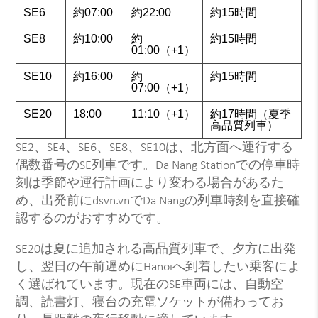
SE6
約07:00
約22:00
約15時間
SE8
約10:00
約
約15時間
01:00（+1）
SE10
約16:00
約
約15時間
07:00（+1）
SE20
18:00
11:10（+1）
約17時間（夏季
高品質列車）
SE2、SE4、SE6、SE8、SE10は、北方面へ運行する
偶数番号のSE列車です。Da Nang Stationでの停車時
刻は季節や運行計画により変わる場合があるた
め、出発前にdsvn.vnでDa Nangの列車時刻を直接確
認するのがおすすめです。
SE20は夏に追加される高品質列車で、夕方に出発
し、翌日の午前遅めにHanoiへ到着したい乗客によ
く選ばれています。現在のSE車両には、自動空
調、読書灯、寝台の充電ソケットが備わってお