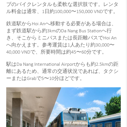
ブのバイクレンタルも柔軟な選択肢です。レンタ
ル料金は通常、1日約100,000〜150,000 VNDです。
鉄道駅からHoi Anへ移動する必要がある場合は、
まず鉄道駅から約3kmのDa Nang Bus Stationへ行
き、そこからミニバスまたは長距離バスでHoi An
へ向かえます。参考運賃は1人あたり約30,000〜
40,000 VNDで、所要時間は約45〜60分です。
駅はDa Nang International Airportからも約2.5kmの距
離にあるため、通常の交通状況であれば、タクシ
ーまたはGrabで5〜10分ほどです。