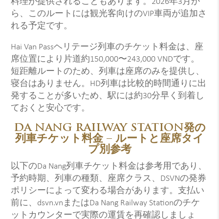
料理が提供されることもあります。2026年3月か
ら、このルートには観光客向けのVIP車両が追加さ
れる予定です。
Hai Van Passヘリテージ列車のチケット料金は、座
席位置により片道約150,000〜243,000 VNDです。
短距離ルートのため、列車は座席のみを提供し、
寝台はありません。HD列車は比較的時間通りに出
発することが多いため、駅には約30分早く到着し
ておくと安心です。
DA NANG RAILWAY STATION発の
列車チケット料金 – ルートと座席タイ
プ別参考
以下のDa Nang列車チケット料金は参考用であり、
予約時期、列車の種類、座席クラス、DSVNの発券
ポリシーによって変わる場合があります。支払い
前に、dsvn.vnまたはDa Nang Railway Stationのチケ
ットカウンターで実際の運賃を再確認しましょ